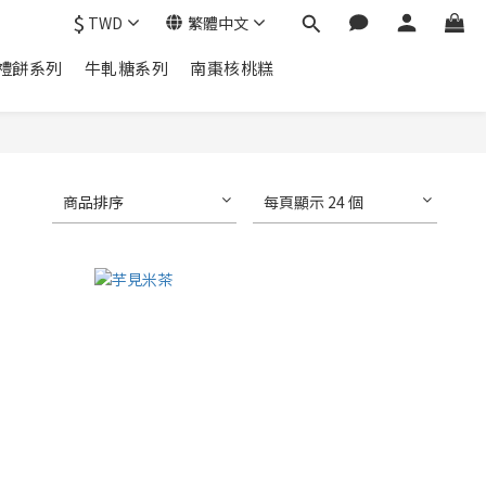
$
TWD
繁體中文
禮餅系列
牛軋糖系列
南棗核桃糕
商品排序
每頁顯示 24 個