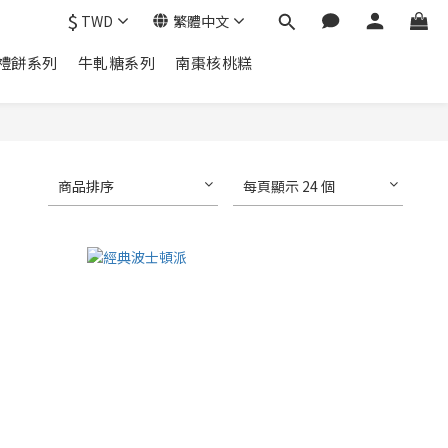
$
TWD
繁體中文
禮餅系列
牛軋糖系列
南棗核桃糕
商品排序
每頁顯示 24 個